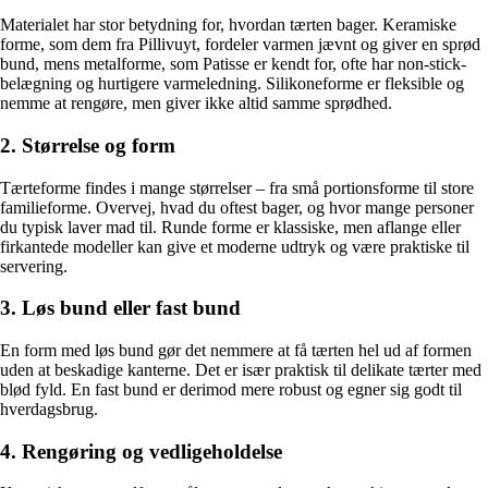
Materialet har stor betydning for, hvordan tærten bager. Keramiske
forme, som dem fra Pillivuyt, fordeler varmen jævnt og giver en sprød
bund, mens metalforme, som Patisse er kendt for, ofte har non-stick-
belægning og hurtigere varmeledning. Silikoneforme er fleksible og
nemme at rengøre, men giver ikke altid samme sprødhed.
2. Størrelse og form
Tærteforme findes i mange størrelser – fra små portionsforme til store
familieforme. Overvej, hvad du oftest bager, og hvor mange personer
du typisk laver mad til. Runde forme er klassiske, men aflange eller
firkantede modeller kan give et moderne udtryk og være praktiske til
servering.
3. Løs bund eller fast bund
En form med løs bund gør det nemmere at få tærten hel ud af formen
uden at beskadige kanterne. Det er især praktisk til delikate tærter med
blød fyld. En fast bund er derimod mere robust og egner sig godt til
hverdagsbrug.
4. Rengøring og vedligeholdelse