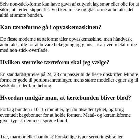
Selv non-stick-forme kan have gavn af et tyndt lag smør eller olie for at
sikre, at tærten slipper let. Ved keramiske og glasforme anbefales det
altid at smøre bunden.
Kan tærteforme gå i opvaskemaskinen?
De fleste moderne tærteforme tåler opvaskemaskine, men håndvask
anbefales ofte for at bevare belægning og glans – især ved metalforme
med non-stick-overflade.
Hvilken størrelse tærteform skal jeg vælge?
En standardstørrelse på 24–28 cm passer til de fleste opskrifter. Mindre
forme er gode til portionsanretninger, mens større modeller egner sig til
selskaber eller familiebrug.
Hvordan undgår man, at tærtebunden bliver blød?
Forbag bunden i 10–15 minutter, før du tilsætter fyldet, og brug
eventuelt bagebønner for at holde formen. Metal- og keramikforme
giver typisk den mest sprøde bund.
Træ, marmor eller bambus? Forskellige typer serveringsbrætter