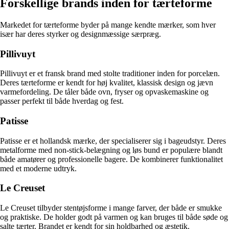
Forskellige brands inden for tærteforme
Markedet for tærteforme byder på mange kendte mærker, som hver
især har deres styrker og designmæssige særpræg.
Pillivuyt
Pillivuyt er et fransk brand med stolte traditioner inden for porcelæn.
Deres tærteforme er kendt for høj kvalitet, klassisk design og jævn
varmefordeling. De tåler både ovn, fryser og opvaskemaskine og
passer perfekt til både hverdag og fest.
Patisse
Patisse er et hollandsk mærke, der specialiserer sig i bageudstyr. Deres
metalforme med non-stick-belægning og løs bund er populære blandt
både amatører og professionelle bagere. De kombinerer funktionalitet
med et moderne udtryk.
Le Creuset
Le Creuset tilbyder stentøjsforme i mange farver, der både er smukke
og praktiske. De holder godt på varmen og kan bruges til både søde og
salte tærter. Brandet er kendt for sin holdbarhed og æstetik.