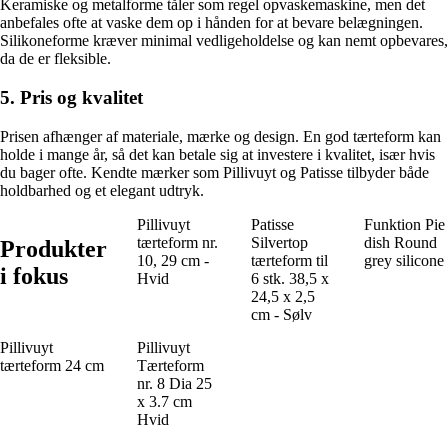
Keramiske og metalforme tåler som regel opvaskemaskine, men det
anbefales ofte at vaske dem op i hånden for at bevare belægningen.
Silikoneforme kræver minimal vedligeholdelse og kan nemt opbevares,
da de er fleksible.
5. Pris og kvalitet
Prisen afhænger af materiale, mærke og design. En god tærteform kan
holde i mange år, så det kan betale sig at investere i kvalitet, især hvis
du bager ofte. Kendte mærker som Pillivuyt og Patisse tilbyder både
holdbarhed og et elegant udtryk.
Pillivuyt
Patisse
Funktion Pie
tærteform nr.
Silvertop
dish Round
Produkter
10, 29 cm -
tærteform til
grey silicone
i fokus
Hvid
6 stk. 38,5 x
24,5 x 2,5
cm - Sølv
Pillivuyt
Pillivuyt
tærteform 24 cm
Tærteform
nr. 8 Dia 25
x 3.7 cm
Hvid