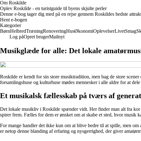
Om Roskilde
Oplev Roskilde - en turistguide til byens skjulte perler
Denne e-bog tager dig med på en rejse gennem Roskildes bedste attrakti
Hent e-bogen
Kategorier
Børn
Helbred
Træning
Renovering
Hus
Økonomi
Oplevelser
Livet
Smag
S
Log på
Opret bruger
Mailnyt
Musikglæde for alle: Det lokale amatørmusi
Roskilde er kendt for sin store musiktradition, men bag de store scener
forsamlingshuse og kulturhuse mødes mennesker i alle aldre for at de
Et musikalsk fællesskab på tværs af genera
Det lokale musikliv i Roskilde spænder vidt. Her finder man alt fra kor
spirer frem. Fælles for dem er ønsket om at skabe et sted, hvor musik ka
For mange handler det ikke kun om at blive bedre til at spille, men om
er netop denne blanding af erfaring og nysgerrighed, der giver amatørmu