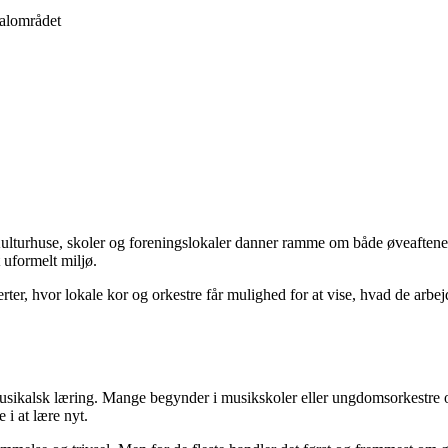
kalområdet
Kulturhuse, skoler og foreningslokaler danner ramme om både øveaftener
 uformelt miljø.
erter, hvor lokale kor og orkestre får mulighed for at vise, hvad de arb
usikalsk læring. Mange begynder i musikskoler eller ungdomsorkestre og
 i at lære nyt.