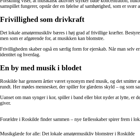
Forskning viser, at musikalsk aktivitet styrker både koncentration, hu
samspillet fungerer, opstår der en følelse af samhørighed, som er svær a
Frivillighed som drivkraft
Det lokale amatørmusikliv bæres i høj grad af frivillige kræfter. Bestyre
men som er afgørende for, at musikken kan blomstre.
Frivilligheden skaber også en særlig form for ejerskab. Når man selv er 
identitet og hverdag.
En by med musik i blodet
Roskilde har gennem årtier været synonym med musik, og det smitter af 
rundt. Her mødes mennesker, der spiller for glædens skyld – og som sa
Uanset om man synger i kor, spiller i band eller blot nyder at lytte, e
giver.
Forældre i Roskilde finder sammen – nye fællesskaber spirer frem i lo
Musikglæde for alle: Det lokale amatørmusikliv blomstrer i Roskilde