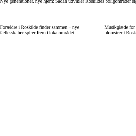
Nye generationer, nye hjem: Sådan udvikler Roskildes boligområder si
Forældre i Roskilde finder sammen – nye
Musikglæde for a
fællesskaber spirer frem i lokalområdet
blomstrer i Rosk