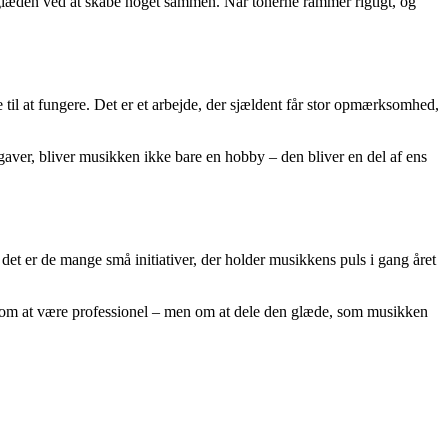
m glæden ved at skabe noget sammen. Når tonerne rammer rigtigt, og
le til at fungere. Det er et arbejde, der sjældent får stor opmærksomhed,
opgaver, bliver musikken ikke bare en hobby – den bliver en del af ens
det er de mange små initiativer, der holder musikkens puls i gang året
ikke om at være professionel – men om at dele den glæde, som musikken