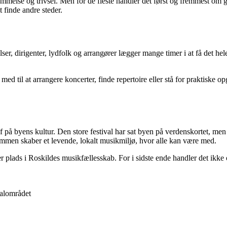
kommelse og trivsel. Men for de fleste handler det først og fremmest o
t finde andre steder.
lser, dirigenter, lydfolk og arrangører lægger mange timer i at få det he
med til at arrangere koncerter, finde repertoire eller stå for praktiske 
på byens kultur. Den store festival har sat byen på verdenskortet, men 
mmen skaber et levende, lokalt musikmiljø, hvor alle kan være med.
r der plads i Roskildes musikfællesskab. For i sidste ende handler det 
kalområdet