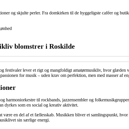
oner og skjulte perler. Fra domkirken til de hyggeligste caféer og buti
kønhed
kliv blomstrer i Roskilde
 og festivaler lever et rigt og mangfoldigt amatørmusikliv, hvor glæden 
le passionen for musik – uden krav om perfektion, men med masser af e
tioner
 og harmoniorkestre til rockbands, jazzensembler og folkemusikgrupper. M
n dyrkes som en social og kreativ aktivitet.
 at være en del af et fællesskab. Musikken bliver et samlingspunkt, hvo
siklivet sin særlige energi.