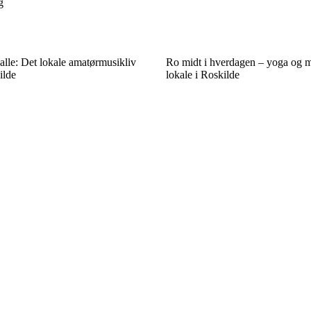
g
lle: Det lokale amatørmusikliv
Ro midt i hverdagen – yoga og m
ilde
lokale i Roskilde