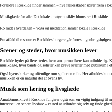
Forældre i Roskilde finder sammen – nye fællesskaber spirer frem i lo
Musikglæde for alle: Det lokale amatørmusikliv blomstrer i Roskilde
Ro midt i hverdagen – yoga og meditation samler lokale i Roskilde
Fra affald til ressource: Roskildes borgere går forrest i genbrugsbølgen
Scener og steder, hvor musikken lever
Roskilde byder på flere steder, hvor amatørmusikere kan udfolde sig. 
musikdage, hvor bands og solister kan prøve kræfter med publikum i et
Også byens kirker og offentlige rum spiller en rolle. Her afholdes konc
musikken er en naturlig del af byens liv.
Musik som læring og livsglæde
Amatørmusiklivet i Roskilde fungerer også som en vigtig indgang til m
interesse i en senere livsfase – et sted at udfordre sig selv og finde glæde